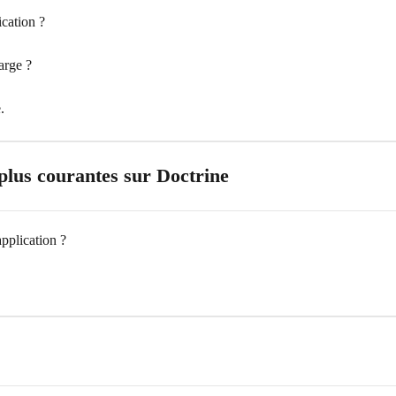
ication ?
arge ?
.
s plus courantes sur Doctrine
pplication ?