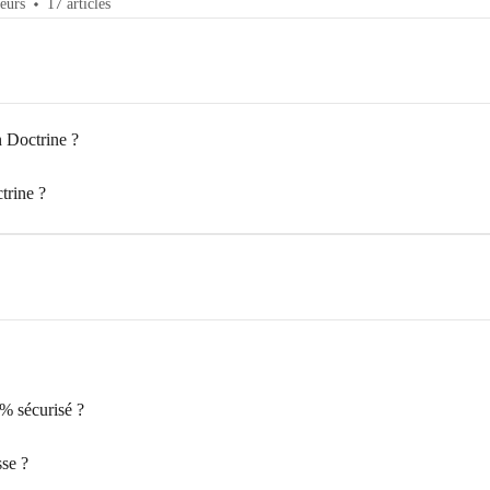
eurs
17 articles
 Doctrine ?
trine ?
% sécurisé ?
sse ?